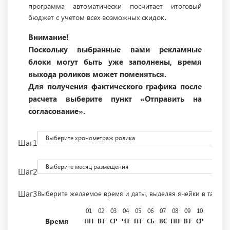
программа автоматически посчитает итоговый
бюджет с учетом всех возможных скидок.
Внимание!
Поскольку выбранные вами рекламные
блоки могут быть уже заполнены, время
выхода роликов может поменяться.
Для получения фактического графика после
расчета выберите пункт «Отправить на
согласование».
Выберите хронометраж ролика
Шаг1
Выберите месяц размещения
Шаг2
Шаг3
Выберите желаемое время и даты, выделяя ячейки в табли
01
02
03
04
05
06
07
08
09
10
11
12
Время
ПН
ВТ
СР
ЧТ
ПТ
СБ
ВС
ПН
ВТ
СР
ЧТ
ПТ