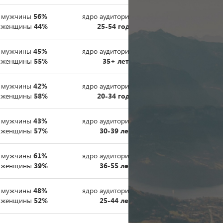
мужчины
56%
ядро аудитории
80%
женщины
44%
25-54 года
мужчины
45%
ядро аудитории
70%
женщины
55%
35+ лет
мужчины
42%
ядро аудитории
27%
женщины
58%
20-34 года
мужчины
43%
ядро аудитории
56%
женщины
57%
30-39 лет
мужчины
61%
ядро аудитории
48%
женщины
39%
36-55 лет
мужчины
48%
ядро аудитории
51%
женщины
52%
25-44 лет