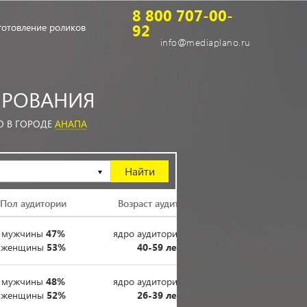
8 800 707-00-
92
готовление роликов
info@mediaplano.ru
РОВАНИЯ
О В ГОРОДЕ
АНАПА
Пол аудитории
Возраст аудитории
мужчины
47%
ядро аудитории
40%
женщины
53%
40-59 лет
мужчины
48%
ядро аудитории
49%
женщины
52%
26-39 лет