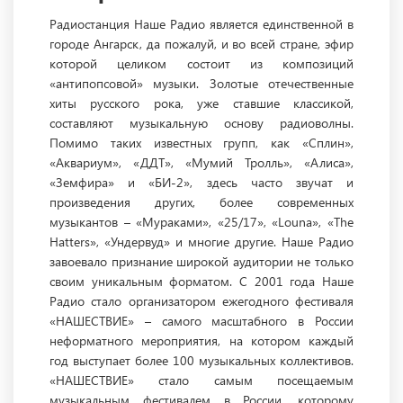
Радиостанция Наше Радио является единственной в
городе Ангарск, да пожалуй, и во всей стране, эфир
которой целиком состоит из композиций
«антипопсовой» музыки. Золотые отечественные
хиты русского рока, уже ставшие классикой,
составляют музыкальную основу радиоволны.
Помимо таких известных групп, как «Сплин»,
«Аквариум», «ДДТ», «Мумий Тролль», «Алиса»,
«Земфира» и «БИ-2», здесь часто звучат и
произведения других, более современных
музыкантов – «Мураками», «25/17», «Louna», «The
Hatters», «Ундервуд» и многие другие. Наше Радио
завоевало признание широкой аудитории не только
своим уникальным форматом. С 2001 года Наше
Радио стало организатором ежегодного фестиваля
«НАШЕСТВИЕ» – самого масштабного в России
неформатного мероприятия, на котором каждый
год выступает более 100 музыкальных коллективов.
«НАШЕСТВИЕ» стало самым посещаемым
музыкальным фестивалем в России, которому