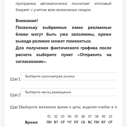
программа автоматически посчитает итоговый
бюджет с учетом всех возможных скидок.
Внимание!
Поскольку выбранные вами рекламные
блоки могут быть уже заполнены, время
выхода роликов может поменяться.
Для получения фактического графика после
расчета выберите пункт «Отправить на
согласование».
Выберите хронометраж ролика
Шаг1
Выберите месяц размещения
Шаг2
Шаг3
Выберите желаемое время и даты, выделяя ячейки в табли
01
02
03
04
05
06
07
08
09
10
11
12
Время
ПН
ВТ
СР
ЧТ
ПТ
СБ
ВС
ПН
ВТ
СР
ЧТ
ПТ