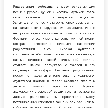
Радиостанция, собравшая в своем эфире лучшие
песни с русской душой и честной музыкой, взяла
себе название с французским акцентом.
Удивительно, но песни с русским характером звучат
на радиоволне с зарубежным названием. И это
неспроста, ведь слово «шансон» хоть и относится к
Франции, но возникло в качестве уличной песни,
которая превосходно передает настроение
радиостанции Шансон. Широкая аудитория,
состоящая из абсолютно разных слоев населения, в
разных регионах нашей необъятной родины
слушает Шансон, погружаясь с головой в его
сердечную атмосферу. Рейтинги радиостанции
постоянно находятся в топе, ведь по количеству
слушателей Шансон в городе Балаково входит в
десятку лучших радиостанций. Подавая
аудиоролики с рекламой ваших услуг и товаров на
данную радиоволну, вы привлекаете массу
потенциальных клиентов в ваш бизнес и расширяете
собственные возможности. Стоимость рекламных