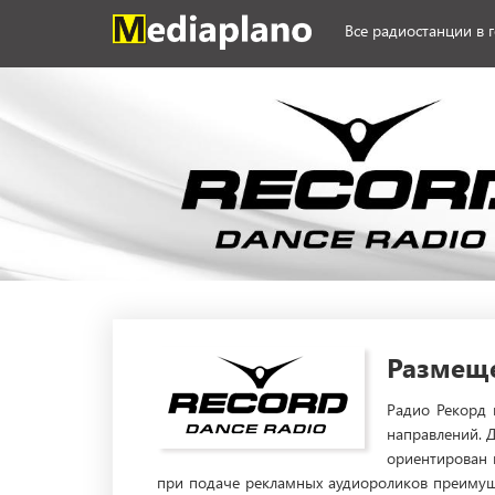
Все радиостанции в 
Размеще
Радио Рекорд 
направлений. 
ориентирован 
при подаче рекламных аудиороликов преимущес