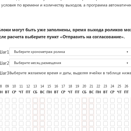
 условия по времени и количеству выходов, а программа автоматиче
локи могут быть уже заполнены, время выхода роликов мо
ле расчета выберите пункт «Отправить на согласование».
Шаг1
Выберите хронометраж ролика
Шаг2
Выберите месяц размещения
Шаг3
Выберите желаемое время и даты, выделяя ячейки в таблице ниж
8
09
10
11
12
13
14
15
16
17
18
19
20
21
22
23
24
25
26
Н
ВТ
СР
ЧТ
ПТ
СБ
ВС
ПН
ВТ
СР
ЧТ
ПТ
СБ
ВС
ПН
ВТ
СР
ЧТ
ПТ