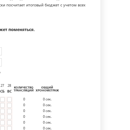
ски посчитает итоговый бюджет с учетом всех
жет поменяться.
е
27
28
КОЛИЧЕСТВО
ОБЩИЙ
ТРАНСЛЯЦИЙ
ХРОНОМЕТРАЖ
СБ
ВС
0
0
сек.
0
0
сек.
0
0
сек.
0
0
сек.
0
0
сек.
0
0
сек.