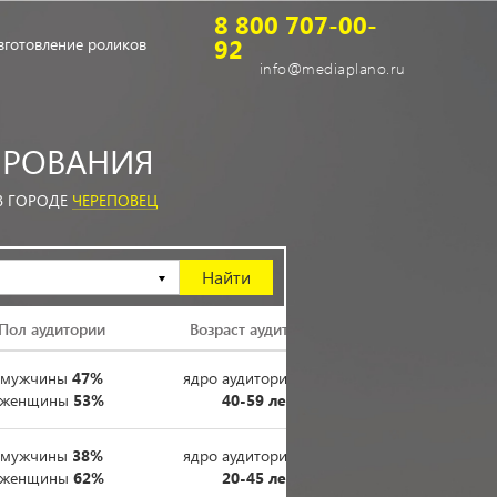
8 800 707-00-
92
зготовление роликов
info@mediaplano.ru
РОВАНИЯ
В ГОРОДЕ
ЧЕРЕПОВЕЦ
Пол аудитории
Возраст аудитории
мужчины
47%
ядро аудитории
40%
женщины
53%
40-59 лет
мужчины
38%
ядро аудитории
51%
женщины
62%
20-45 лет