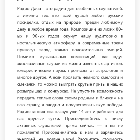
Радио Дача – это радио для особенных слушателей,
а именно тех, кто всей душой любит русские
посиделки, отдых на природе, предан любимому
делу в любое время года. Композиции из лихих 80-
ых и 90-ых годов окунут нашу аудиторию в
ностальгическую атмосферу, а современные треки
принесут заряд только положительных эмоций.
Помимо музыкальных композиций, вас ждут
эксклюзивные случаи из жизни известных артистов,
юмористические паузы, прогнозы от астрологов и
многое другое. А если проявить немного смелости и
смекалки, то можно выиграть крутые призы в наших
розыгрышах и конкурсах. Не упустите возможность
передать теплые слова своим родным и близким на
всю страну, а заодно и почувствовать вкус победы.
Радиостанция «на плаву» уже 14 лет и работает для
вас круглые сутки. Присоединяйтесь к числу
активных слушателей прямо сейчас, — и вы не
пожалеете! Присоединяйтесь к нам и зарядитесь
энергией на долгие часы! Рассчитать стоимость