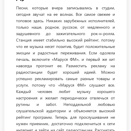
Песни, которые вчера записывались в студии,
сегодня звучат на ее волнах. Все самое свежее и
топовое здесь. Никаких зарубежных исполнителей,
только наше, родное, русское, от медленного и
задушевного до зажигательного рок-н-ролла.
Станция имеет стабильно высокий рейтинг, потому
что ее музыка несет позитив, будит положительные
эмоции и радостные переживания. Если одолела
печаль, включите «Маруся ФМ», и первый же хит
навсегда прогонит ее. Разместить рекламу на
радиостанции будет хорошей идеей. Можно
успешно рекламировать самые разные товары и
услуги, потому что «Маруся ФМ» слушают все.
Каждый человек любит музыку хорошего
настроения и желает периодически отвлечься от
рутины и забот. Неподдельной любовью
слушательской аудитории и объясняется высокий
рейтинг программ. Теперь для прослушивания не
нужен приемник, достаточно подключиться к сети
интернет и зайти на сайт радиостанции. Рассчитать