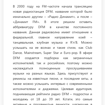
В 2000 году на FM-частоте начала трансляцию
новая радиостанция DFM, название которой было
изначально другим – «Радио Динамит», а после –
«Динамит FM». В итоге решили оставить
аббревиатуру DFM в качестве постоянного
названия. Данная радиоволна имеет отношение к
федеральной, главное направление коей –
танцевальная, клубная музыка и R’n’B. Можно
услышать на ее волнах и такие стили, как Club
Dance, Mainstream, Super Star и Euro-pop. В эфире
DFM создается подборка как заграничных
исполнителей, так и российских, поэтому можно
наслаждаться полноценным прослушиванием
музыки на разных языках. Здесь присутствуют и
ремиксы на известные песни, и последние хиты, а
также можно услышать интервью с современными
исполнителями и диджеями. Целевая аудитория,
поднимающая рейтинги радио DFM – подростки и
молодежь от 18 до 39 лет. Кстати, это самые
активные и продвинутые личности, шагающие в