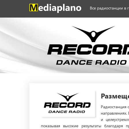
Все радиостанции в 
Размеще
Радиостанция 
направлениях.
и целеустрем
показывая высокие результаты благодаря