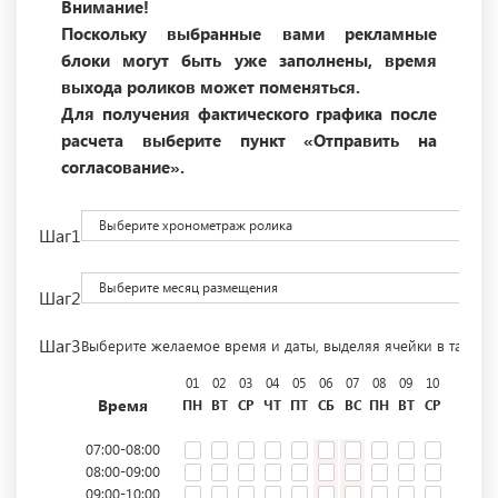
Внимание!
Поскольку выбранные вами рекламные
блоки могут быть уже заполнены, время
выхода роликов может поменяться.
Для получения фактического графика после
расчета выберите пункт «Отправить на
согласование».
Выберите хронометраж ролика
Шаг1
Выберите месяц размещения
Шаг2
Шаг3
Выберите желаемое время и даты, выделяя ячейки в табли
01
02
03
04
05
06
07
08
09
10
11
12
Время
ПН
ВТ
СР
ЧТ
ПТ
СБ
ВС
ПН
ВТ
СР
ЧТ
ПТ
07:00-08:00
08:00-09:00
09:00-10:00