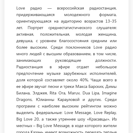
Love радио — всероссийская радиостанция,
придерживающаяся молодежного формата,
ориентирующаяся на аудиторию возрастов 13-35
лет. Портрет среднестатистического слушателя:
активная, положительная, молодая женщина,
девушка, с уровнем благосостояния средним или
более высоким. Среди поклонников Love радио
много людей с высшим образованием, в том числе,
занимающих руководящие должности.
Радиостанция в эфире отдает небольшое
предпочтение музыке зарубежных исполнителей,
доля которой составляет около 40%. Чаще всего в
ее эфире звучат песни и треки Макса Барских, Димы
Билана, Элджея, Rita Ora, Maruv, Dua Lipa, Imagine
Dragons, Юлианны Карауловой и других. Среди
программ с наиболее высоким рейтингом можно
выделить федеральные: Love Message, Love Replay,
Big Love 20, а также утреннее шоу «Красавцы». Из
местных – Big Love Message, в ходе которого жители
города Казань имеют возможность передать теплые