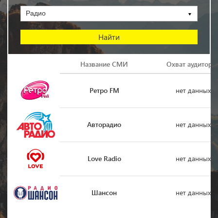
Радио
Логотип
Название СМИ
Охват аудитори
Ретро FM
нет данных
Авторадио
нет данных
Love Radio
нет данных
Шансон
нет данных