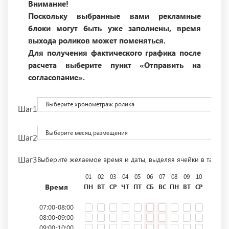
Внимание!
Поскольку выбранные вами рекламные
блоки могут быть уже заполнены, время
выхода роликов может поменяться.
Для получения фактического графика после
расчета выберите пункт «Отправить на
согласование».
Выберите хронометраж ролика
Шаг1
Выберите месяц размещения
Шаг2
Шаг3
Выберите желаемое время и даты, выделяя ячейки в табли
01
02
03
04
05
06
07
08
09
10
11
12
Время
ПН
ВТ
СР
ЧТ
ПТ
СБ
ВС
ПН
ВТ
СР
ЧТ
ПТ
07:00-08:00
08:00-09:00
09:00-10:00