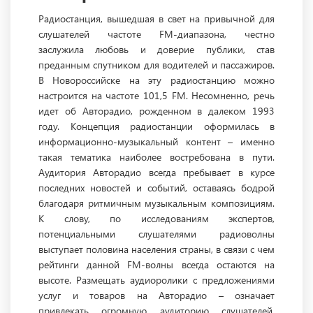
Радиостанция, вышедшая в свет на привычной для
слушателей частоте FM-диапазона, честно
заслужила любовь и доверие публики, став
преданным спутником для водителей и пассажиров.
В Новороссийске на эту радиостанцию можно
настроится на частоте 101,5 FM. Несомненно, речь
идет об Авторадио, рожденном в далеком 1993
году. Концепция радиостанции оформилась в
информационно-музыкальный контент – именно
такая тематика наиболее востребована в пути.
Аудитория Авторадио всегда пребывает в курсе
последних новостей и событий, оставаясь бодрой
благодаря ритмичным музыкальным композициям.
К слову, по исследованиям экспертов,
потенциальными слушателями радиоволны
выступает половина населения страны, в связи с чем
рейтинги данной FM-волны всегда остаются на
высоте. Размещать аудиоролики с предложениями
услуг и товаров на Авторадио – означает
привлекать огромную аудиторию слушателей,