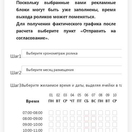
Поскольку выбранные вами рекламные
блоки могут быть уже заполнены, время
выхода роликов может поменяться.
Для получения фактического графика после
расчета выберите пункт «Отправить на
согласование».
Выберите хронометраж ролика
Шаг1
Выберите месяц размещения
Шаг2
Шаг3
Выберите желаемое время и даты, выделяя ячейки в табли
01
02
03
04
05
06
07
08
09
10
11
12
Время
ПН
ВТ
СР
ЧТ
ПТ
СБ
ВС
ПН
ВТ
СР
ЧТ
ПТ
07:00-08:00
08:00-09:00
09:00-10:00
10:00-11:00