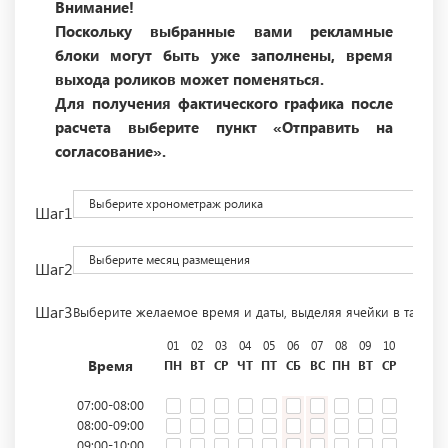
Внимание!
Поскольку выбранные вами рекламные
блоки могут быть уже заполнены, время
выхода роликов может поменяться.
Для получения фактического графика после
расчета выберите пункт «Отправить на
согласование».
Выберите хронометраж ролика
Шаг1
Выберите месяц размещения
Шаг2
Шаг3
Выберите желаемое время и даты, выделяя ячейки в табли
01
02
03
04
05
06
07
08
09
10
11
12
Время
ПН
ВТ
СР
ЧТ
ПТ
СБ
ВС
ПН
ВТ
СР
ЧТ
ПТ
07:00-08:00
08:00-09:00
09:00-10:00