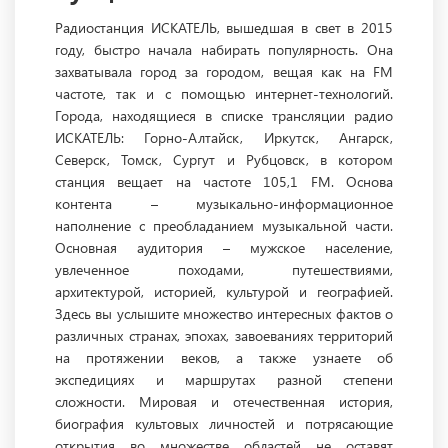
Радиостанция ИСКАТЕЛЬ, вышедшая в свет в 2015
году, быстро начала набирать популярность. Она
захватывала город за городом, вещая как на FM
частоте, так и с помощью интернет-технологий.
Города, находящиеся в списке трансляции радио
ИСКАТЕЛЬ: Горно-Алтайск, Иркутск, Ангарск,
Северск, Томск, Сургут и Рубцовск, в котором
станция вещает на частоте 105,1 FM. Основа
контента – музыкально-информационное
наполнение с преобладанием музыкальной части.
Основная аудитория – мужское население,
увлеченное походами, путешествиями,
архитектурой, историей, культурой и географией.
Здесь вы услышите множество интересных фактов о
различных странах, эпохах, завоеваниях территорий
на протяжении веков, а также узнаете об
экспедициях и маршрутах разной степени
сложности. Мировая и отечественная история,
биография культовых личностей и потрясающие
открытия во множестве областей не оставят