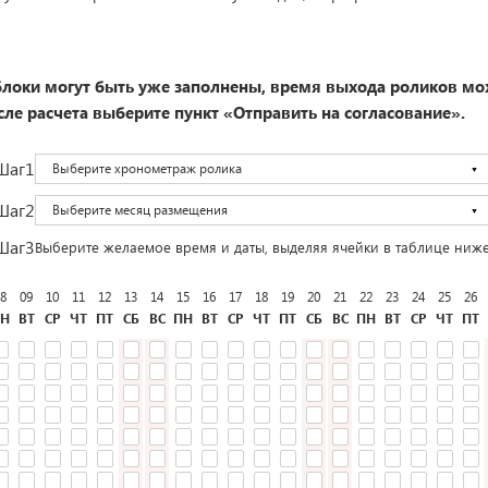
локи могут быть уже заполнены, время выхода роликов мо
ле расчета выберите пункт «Отправить на согласование».
Шаг1
Выберите хронометраж ролика
Шаг2
Выберите месяц размещения
Шаг3
Выберите желаемое время и даты, выделяя ячейки в таблице ниж
8
09
10
11
12
13
14
15
16
17
18
19
20
21
22
23
24
25
26
Н
ВТ
СР
ЧТ
ПТ
СБ
ВС
ПН
ВТ
СР
ЧТ
ПТ
СБ
ВС
ПН
ВТ
СР
ЧТ
ПТ