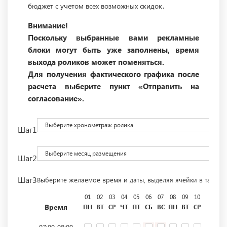
бюджет с учетом всех возможных скидок.
Внимание!
Поскольку выбранные вами рекламные
блоки могут быть уже заполнены, время
выхода роликов может поменяться.
Для получения фактического графика после
расчета выберите пункт «Отправить на
согласование».
Выберите хронометраж ролика
Шаг1
Выберите месяц размещения
Шаг2
Шаг3
Выберите желаемое время и даты, выделяя ячейки в табли
01
02
03
04
05
06
07
08
09
10
11
12
Время
ПН
ВТ
СР
ЧТ
ПТ
СБ
ВС
ПН
ВТ
СР
ЧТ
ПТ
07:00-08:00