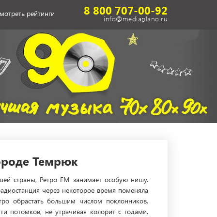
8 800 707-00-92
мотреть рейтинги
info@mediaplano.ru
ороде Темрюк
ей страны, Ретро FM занимает особую нишу.
радиостанция через некоторое время поменяла
стро обрастать большим числом поклонников,
и потомков, не утрачивая колорит с годами.