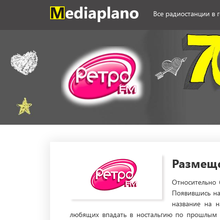
Все радиостанции в 
Размеще
Относительно 
Появившись на
название на н
любящих впадать в ностальгию по прошлым в