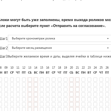
локи могут быть уже заполнены, время выхода роликов мо
ле расчета выберите пункт «Отправить на согласование».
Шаг1
Выберите хронометраж ролика
Шаг2
Выберите месяц размещения
Шаг3
Выберите желаемое время и даты, выделяя ячейки в таблице ниж
8
09
10
11
12
13
14
15
16
17
18
19
20
21
22
23
24
25
26
Н
ВТ
СР
ЧТ
ПТ
СБ
ВС
ПН
ВТ
СР
ЧТ
ПТ
СБ
ВС
ПН
ВТ
СР
ЧТ
ПТ