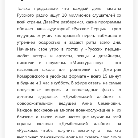
Только представьте, что каждый день частоты
Русского радио ищут 10 миллионов слушателей со
всей страны. Давайте разберемся, какие программы
обожает наша аудитория? «Русские Перцы» – трио
ведущих, жгучие, как красный перец, «обжигают»
утренней бодростью и задают ритм всего дня.
Начинать свое утро в гостях у «Русских перцев»
любят актеры и артисты, певцы и дизайнеры,
писатели и шоумены. «Микстура-шоу» – это
настоящая школа для родителей от Дмитрия
Комаровского в удобном формате – всего 15 минут
в будние и 1 час в субботу. В эфире ответы на самые
популярные вопросы и неочевидные факты о
детском здоровье. «Дембельский альбом» с
обворожительной ведущей Анна Семенович.
Каждое воскресенье многие военнослужащие и их
близкие, а также иные настоящие мужчины всей
страны включат «Дембельский альбом» на
«Русском», чтобы получить весточку от тех, кто
выполняет гражданский долг или сказать друг другу