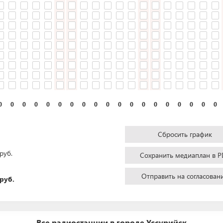
0
0
0
0
0
0
0
0
0
0
0
0
0
0
0
0
0
0
0
Сбросить график
руб.
Сохранить медиаплан в P
Отправить на согласован
руб.
Все радиостанции в городе Уссурийск