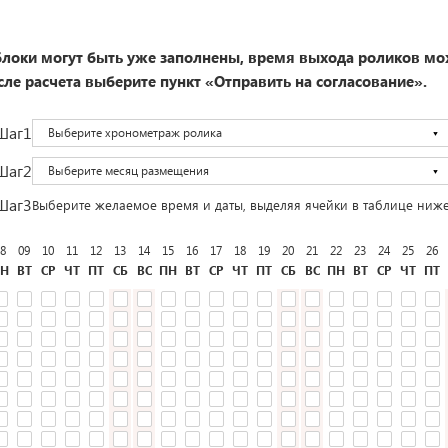
локи могут быть уже заполнены, время выхода роликов мо
ле расчета выберите пункт «Отправить на согласование».
Шаг1
Выберите хронометраж ролика
Шаг2
Выберите месяц размещения
Шаг3
Выберите желаемое время и даты, выделяя ячейки в таблице ниж
8
09
10
11
12
13
14
15
16
17
18
19
20
21
22
23
24
25
26
Н
ВТ
СР
ЧТ
ПТ
СБ
ВС
ПН
ВТ
СР
ЧТ
ПТ
СБ
ВС
ПН
ВТ
СР
ЧТ
ПТ