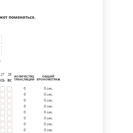
жет поменяться.
е
27
28
КОЛИЧЕСТВО
ОБЩИЙ
ТРАНСЛЯЦИЙ
ХРОНОМЕТРАЖ
СБ
ВС
0
0
сек.
0
0
сек.
0
0
сек.
0
0
сек.
0
0
сек.
0
0
сек.
0
0
сек.
0
0
сек.