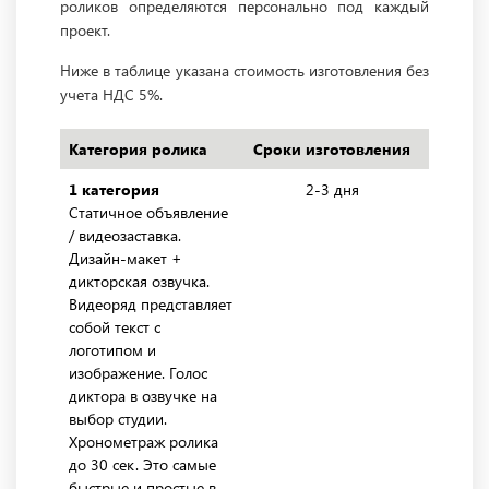
роликов определяются персонально под каждый
проект.
Ниже в таблице указана стоимость изготовления без
учета НДС 5%.
Категория ролика
Сроки изготовления
С
1 категория
2-3 дня
3
Статичное объявление
/ видеозаставка.
Дизайн-макет +
дикторская озвучка.
Видеоряд представляет
собой текст с
логотипом и
изображение. Голос
диктора в озвучке на
выбор студии.
Хронометраж ролика
до 30 сек. Это самые
быстрые и простые в