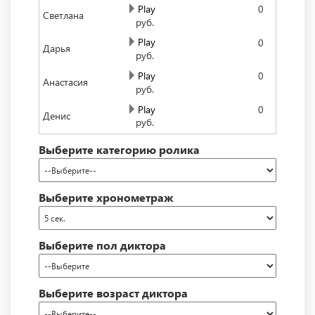
Play
0
Светлана
руб.
Play
0
Дарья
руб.
Play
0
Анастасия
руб.
Play
0
Денис
руб.
Play
0
Андрей
Выберите категорию ролика
руб.
Play
0
Виктор
руб.
Выберите хронометраж
Play
0
Евгений Козлов
руб.
Play
0
Выберите пол диктора
Алексей
руб.
Play
0
Александр Кривцов
руб.
Выберите возраст диктора
Play
0