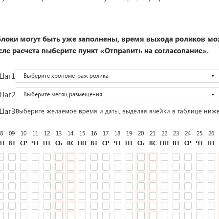
локи могут быть уже заполнены, время выхода роликов мо
ле расчета выберите пункт «Отправить на согласование».
Шаг1
Выберите хронометраж ролика
Шаг2
Выберите месяц размещения
Шаг3
Выберите желаемое время и даты, выделяя ячейки в таблице ниж
8
09
10
11
12
13
14
15
16
17
18
19
20
21
22
23
24
25
26
Н
ВТ
СР
ЧТ
ПТ
СБ
ВС
ПН
ВТ
СР
ЧТ
ПТ
СБ
ВС
ПН
ВТ
СР
ЧТ
ПТ