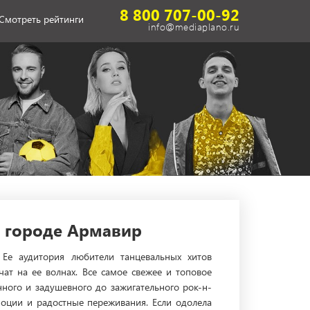
8 800 707-00-92
Смотреть рейтинги
info@mediaplano.ru
 городе Армавир
Ее аудитория любители танцевальных хитов
чат на ее волнах. Все самое свежее и топовое
нного и задушевного до зажигательного рок-н-
моции и радостные переживания. Если одолела