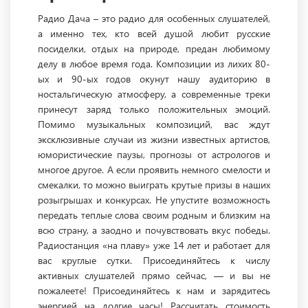
Радио Дача – это радио для особенных слушателей,
а именно тех, кто всей душой любит русские
посиделки, отдых на природе, предан любимому
делу в любое время года. Композиции из лихих 80-
ых и 90-ых годов окунут нашу аудиторию в
ностальгическую атмосферу, а современные треки
принесут заряд только положительных эмоций.
Помимо музыкальных композиций, вас ждут
эксклюзивные случаи из жизни известных артистов,
юмористические паузы, прогнозы от астрологов и
многое другое. А если проявить немного смелости и
смекалки, то можно выиграть крутые призы в наших
розыгрышах и конкурсах. Не упустите возможность
передать теплые слова своим родным и близким на
всю страну, а заодно и почувствовать вкус победы.
Радиостанция «на плаву» уже 14 лет и работает для
вас круглые сутки. Присоединяйтесь к числу
активных слушателей прямо сейчас, — и вы не
пожалеете! Присоединяйтесь к нам и зарядитесь
энергией на долгие часы! Рассчитать стоимость