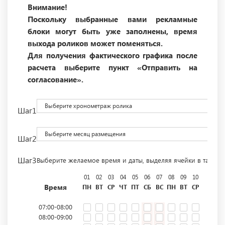
Внимание!
Поскольку выбранные вами рекламные
блоки могут быть уже заполнены, время
выхода роликов может поменяться.
Для получения фактического графика после
расчета выберите пункт «Отправить на
согласование».
Выберите хронометраж ролика
Шаг1
Выберите месяц размещения
Шаг2
Шаг3
Выберите желаемое время и даты, выделяя ячейки в табли
01
02
03
04
05
06
07
08
09
10
11
12
Время
ПН
ВТ
СР
ЧТ
ПТ
СБ
ВС
ПН
ВТ
СР
ЧТ
ПТ
07:00-08:00
08:00-09:00