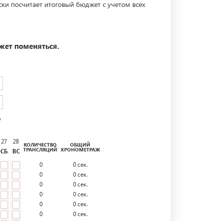
ски посчитает итоговый бюджет с учетом всех
жет поменяться.
е
27
28
КОЛИЧЕСТВО
ОБЩИЙ
ТРАНСЛЯЦИЙ
ХРОНОМЕТРАЖ
СБ
ВС
0
0
сек.
0
0
сек.
0
0
сек.
0
0
сек.
0
0
сек.
0
0
сек.