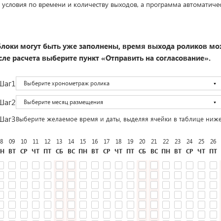
 условия по времени и количеству выходов, а программа автоматиче
локи могут быть уже заполнены, время выхода роликов мо
ле расчета выберите пункт «Отправить на согласование».
Шаг1
Выберите хронометраж ролика
Шаг2
Выберите месяц размещения
Шаг3
Выберите желаемое время и даты, выделяя ячейки в таблице ниж
8
09
10
11
12
13
14
15
16
17
18
19
20
21
22
23
24
25
26
Н
ВТ
СР
ЧТ
ПТ
СБ
ВС
ПН
ВТ
СР
ЧТ
ПТ
СБ
ВС
ПН
ВТ
СР
ЧТ
ПТ