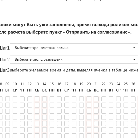
локи могут быть уже заполнены, время выхода роликов мо
ле расчета выберите пункт «Отправить на согласование».
Шаг1
Выберите хронометраж ролика
Шаг2
Выберите месяц размещения
Шаг3
Выберите желаемое время и даты, выделяя ячейки в таблице ниж
8
09
10
11
12
13
14
15
16
17
18
19
20
21
22
23
24
25
26
Н
ВТ
СР
ЧТ
ПТ
СБ
ВС
ПН
ВТ
СР
ЧТ
ПТ
СБ
ВС
ПН
ВТ
СР
ЧТ
ПТ