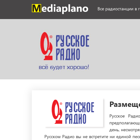
Все радиостанции в 
Размеще
Русское Ради
предполагающи
день, несмотр
Русском Радио вы не встретите ни единой пес