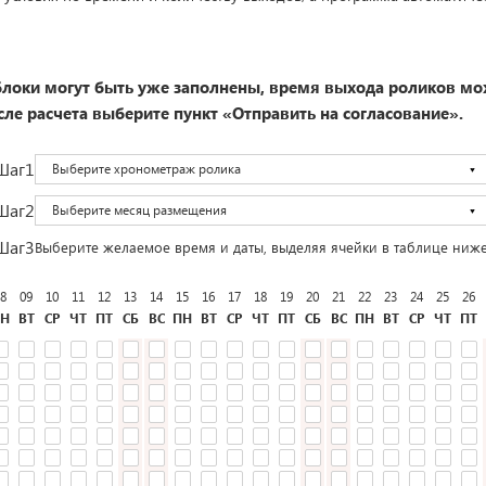
локи могут быть уже заполнены, время выхода роликов мо
ле расчета выберите пункт «Отправить на согласование».
Шаг1
Выберите хронометраж ролика
Шаг2
Выберите месяц размещения
Шаг3
Выберите желаемое время и даты, выделяя ячейки в таблице ниж
8
09
10
11
12
13
14
15
16
17
18
19
20
21
22
23
24
25
26
Н
ВТ
СР
ЧТ
ПТ
СБ
ВС
ПН
ВТ
СР
ЧТ
ПТ
СБ
ВС
ПН
ВТ
СР
ЧТ
ПТ