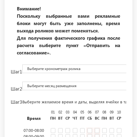
Внимание!
Поскольку выбранные вами рекламные
блоки могут быть уже заполнены, время
выхода роликов может поменяться.
Для получения фактического графика после
расчета выберите пункт «Отправить на
согласование».
Выберите хронометраж ролика
Шаг1
Выберите месяц размещения
Шаг2
Шаг3
Выберите желаемое время и даты, выделяя ячейки в табли
01
02
03
04
05
06
07
08
09
10
11
12
Время
ПН
ВТ
СР
ЧТ
ПТ
СБ
ВС
ПН
ВТ
СР
ЧТ
ПТ
07:00-08:00
08:00-09:00