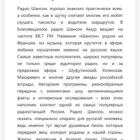
Радио Шансон, хорошо знакомо практически всем,
а особенно, как в шутку считают многие, его любят
слушать таксисты и водители маршруток. В
Благовещенске радио Шансон Амур вещает на
частоте 88,7 FM. Название «Шансон» родом из
Франции, но музыка, которая крутится в эфире,
любима слушателям именно на русском языке.
Самые известные исполнители, широко популярны
не только среди аудитории радио, но и за
пределами эфира – Шуфутинский, Успенская,
Макаревич и многие другие звезды российской
эстрады. Авторские программы, разнообразные
передачи с элементами шоу, запоминающиеся
факты и интересные исследования – всем этим
наполнен контент одной из самых популярных
радиостанций России. Радио Шансон, можно
сказать, специально создано для русской человека,
ведь именно тут звучат душевные песни, которые
передают весь колорит родины и нашей страны.
Жанры, входящие в формат радио Шансон –