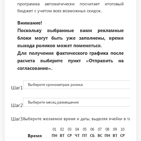
программа автоматически посчитает итоговый
бюджет с учетом всех возможных скидок.
Внимание!
Поскольку выбранные вами рекламные
блоки могут быть уже заполнены, время
выхода роликов может поменяться.
Для получения фактического графика после
расчета выберите пункт «Отправить на
согласование».
Выберите хронометраж ролика
Шаг1
Выберите месяц размещения
Шаг2
Шаг3
Выберите желаемое время и даты, выделяя ячейки в табли
01
02
03
04
05
06
07
08
09
10
11
12
Время
ПН
ВТ
СР
ЧТ
ПТ
СБ
ВС
ПН
ВТ
СР
ЧТ
ПТ