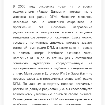
В 2000 году открылась новая на то время
радиостанция «Радио Динамит», которая ныне
известна как радио DFM. Название менялось
несколько раз, но концепция сохранялась на
протяжении лет. Основное направление
радиостанции – молодежная музыка и модные
тенденции современного поколения. Здесь можно
услышать популярных диджеев, которые задают
основной темп радио DFM, а также дают интервью
в прямом эфире. Наиболее активная часть
населения от 18 до 35 лет как раз и составляют
основную аудиторию, сосредоточенную на
прослушивании музыки в клубном и танцевальном
стилях. Mainstream и Euro-pop, R’n’B и SuperStar – не
простые слова для продвинутых слушателей радио
DFM. По данным экспертов, подавая рекламные
ролики на данную радиостанцию, вы способствуете
возможному увеличению прибыли своего бизнеса.
Размещение рекламы на DFM позволяет привлекать
наиболее деятельную часть населения, что