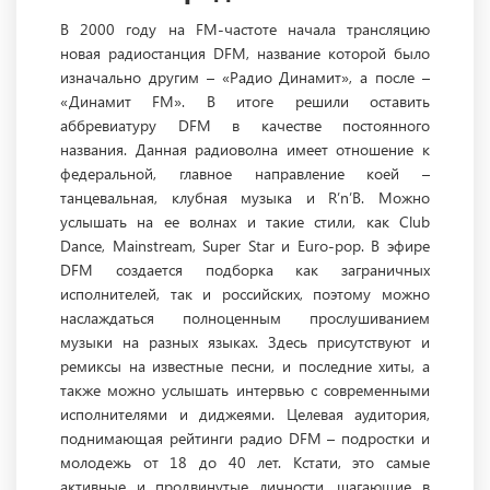
В 2000 году на FM-частоте начала трансляцию
новая радиостанция DFM, название которой было
изначально другим – «Радио Динамит», а после –
«Динамит FM». В итоге решили оставить
аббревиатуру DFM в качестве постоянного
названия. Данная радиоволна имеет отношение к
федеральной, главное направление коей –
танцевальная, клубная музыка и R’n’B. Можно
услышать на ее волнах и такие стили, как Club
Dance, Mainstream, Super Star и Euro-pop. В эфире
DFM создается подборка как заграничных
исполнителей, так и российских, поэтому можно
наслаждаться полноценным прослушиванием
музыки на разных языках. Здесь присутствуют и
ремиксы на известные песни, и последние хиты, а
также можно услышать интервью с современными
исполнителями и диджеями. Целевая аудитория,
поднимающая рейтинги радио DFM – подростки и
молодежь от 18 до 40 лет. Кстати, это самые
активные и продвинутые личности, шагающие в