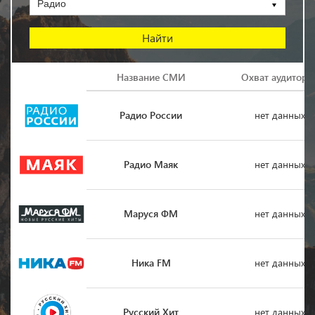
Радио
Логотип
Название СМИ
Охват аудитори
Радио России
нет данных
Радио Маяк
нет данных
Маруся ФМ
нет данных
Ника FM
нет данных
Русский Хит
нет данных