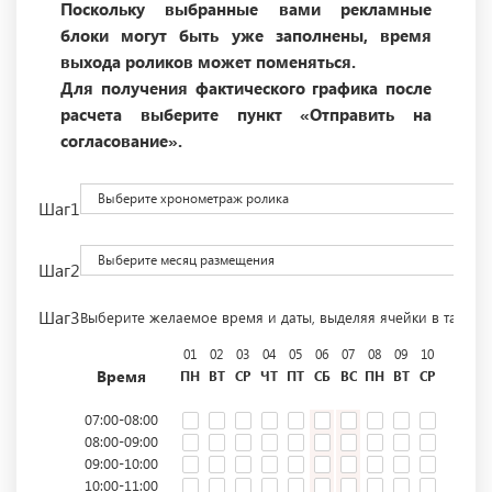
Поскольку выбранные вами рекламные
блоки могут быть уже заполнены, время
выхода роликов может поменяться.
Для получения фактического графика после
расчета выберите пункт «Отправить на
согласование».
Выберите хронометраж ролика
Шаг1
Выберите месяц размещения
Шаг2
Шаг3
Выберите желаемое время и даты, выделяя ячейки в табли
01
02
03
04
05
06
07
08
09
10
11
12
Время
ПН
ВТ
СР
ЧТ
ПТ
СБ
ВС
ПН
ВТ
СР
ЧТ
ПТ
07:00-08:00
08:00-09:00
09:00-10:00
10:00-11:00