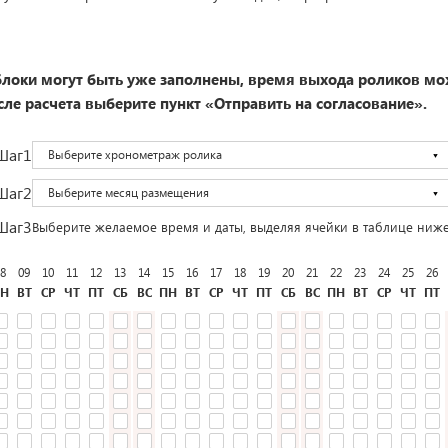
локи могут быть уже заполнены, время выхода роликов мо
ле расчета выберите пункт «Отправить на согласование».
Шаг1
Выберите хронометраж ролика
Шаг2
Выберите месяц размещения
Шаг3
Выберите желаемое время и даты, выделяя ячейки в таблице ниж
8
09
10
11
12
13
14
15
16
17
18
19
20
21
22
23
24
25
26
Н
ВТ
СР
ЧТ
ПТ
СБ
ВС
ПН
ВТ
СР
ЧТ
ПТ
СБ
ВС
ПН
ВТ
СР
ЧТ
ПТ