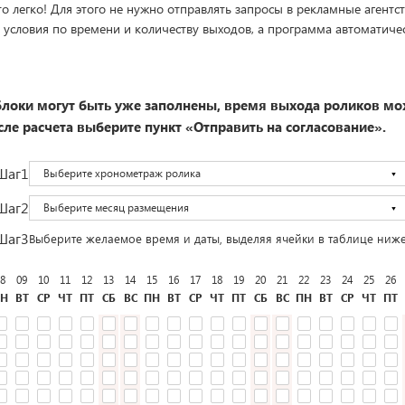
о легко! Для этого не нужно отправлять запросы в рекламные агентст
 условия по времени и количеству выходов, а программа автоматиче
локи могут быть уже заполнены, время выхода роликов мо
ле расчета выберите пункт «Отправить на согласование».
Шаг1
Выберите хронометраж ролика
Шаг2
Выберите месяц размещения
Шаг3
Выберите желаемое время и даты, выделяя ячейки в таблице ниж
8
09
10
11
12
13
14
15
16
17
18
19
20
21
22
23
24
25
26
Н
ВТ
СР
ЧТ
ПТ
СБ
ВС
ПН
ВТ
СР
ЧТ
ПТ
СБ
ВС
ПН
ВТ
СР
ЧТ
ПТ