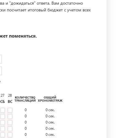
ва и "дожидаться" ответа. Вам достаточно
ски посчитает итоговый бюджет с учетом всех
жет поменяться.
е
27
28
КОЛИЧЕСТВО
ОБЩИЙ
ТРАНСЛЯЦИЙ
ХРОНОМЕТРАЖ
СБ
ВС
0
0
сек.
0
0
сек.
0
0
сек.
0
0
сек.
0
0
сек.