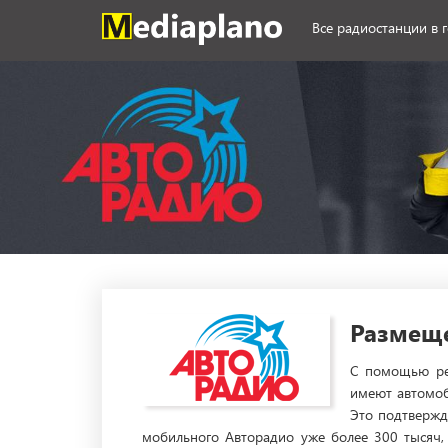
Все радиостанции в
Размеще
С помощью ре
имеют автомоб
Это подтвержд
мобильного Авторадио уже более 300 тысяч,