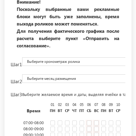
Внимание!
Поскольку выбранные вами рекламные
блоки могут быть уже заполнены, время
выхода роликов может поменяться.
Для получения фактического графика после
расчета выберите пункт «Отправить на
согласование».
Выберите хронометраж ролика
Шаг1
Выберите месяц размещения
Шаг2
Шаг3
Выберите желаемое время и даты, выделяя ячейки в табли
01
02
03
04
05
06
07
08
09
10
11
12
Время
ПН
ВТ
СР
ЧТ
ПТ
СБ
ВС
ПН
ВТ
СР
ЧТ
ПТ
07:00-08:00
08:00-09:00
09:00-10:00