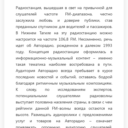
Радиостанция, вышедшая в свет на привычной для
слушателей частоте FM-диапазона, честно
заслужила любовь и доверие публики, став
преданным спутником для водителей и пассажиров.
В Нижнем Тагиле на эту радиостанцию можно
настроится на частоте 106,8 FM. Несомненно, речь
идет об Авторадио, рожденном в далеком 1993
году. Концепция радиостанции оформилась в
информационно-музыкальный контент – именно
такая тематика наиболее востребована в пути.
Аудитория Авторадио всегда пребывает в курсе
последних новостей и событий, оставаясь бодрой
благодаря ритмичным музыкальным композициям.
К слову, по исследованиям экспертов,
потенциальными слушателями радиоволны
выступает половина населения страны, в связи с чем
рейтинги данной FM-волны всегда остаются на
высоте. Размещать аудиоролики с предложениями
услуг и товаров на Авторадио – означает
привлекать огромную аудиторию слушателей,