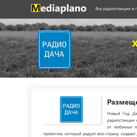
Все радиостанции в 
Размеще
Новый Год, Де
радиостанции 
от любимых п
проектом, который радует всю страну, создае