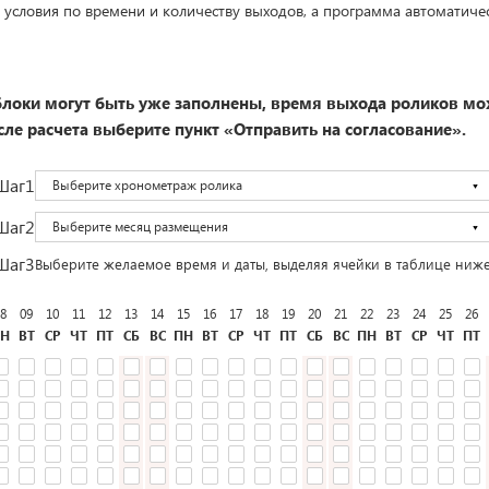
 условия по времени и количеству выходов, а программа автоматиче
локи могут быть уже заполнены, время выхода роликов мо
ле расчета выберите пункт «Отправить на согласование».
Шаг1
Выберите хронометраж ролика
Шаг2
Выберите месяц размещения
Шаг3
Выберите желаемое время и даты, выделяя ячейки в таблице ниж
8
09
10
11
12
13
14
15
16
17
18
19
20
21
22
23
24
25
26
Н
ВТ
СР
ЧТ
ПТ
СБ
ВС
ПН
ВТ
СР
ЧТ
ПТ
СБ
ВС
ПН
ВТ
СР
ЧТ
ПТ