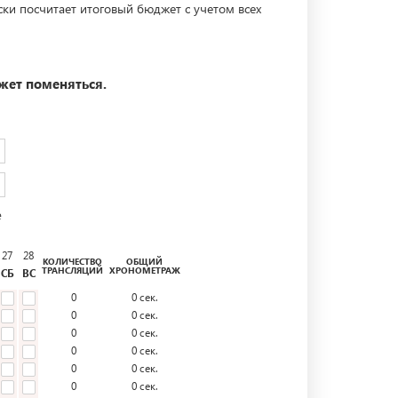
ски посчитает итоговый бюджет с учетом всех
жет поменяться.
е
27
28
КОЛИЧЕСТВО
ОБЩИЙ
ТРАНСЛЯЦИЙ
ХРОНОМЕТРАЖ
СБ
ВС
0
0
сек.
0
0
сек.
0
0
сек.
0
0
сек.
0
0
сек.
0
0
сек.