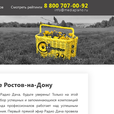
8 800 707-00-92
ов
Смотреть рейтинги
info@mediaplano.ru
е Ростов-на-Дону
адио Дача, будьте уверены! Только на этой
 набор успешных и запоминающихся композиций
анда профессионалов работает над успешным
щения. Первый прямой эфир Радио Дача провела