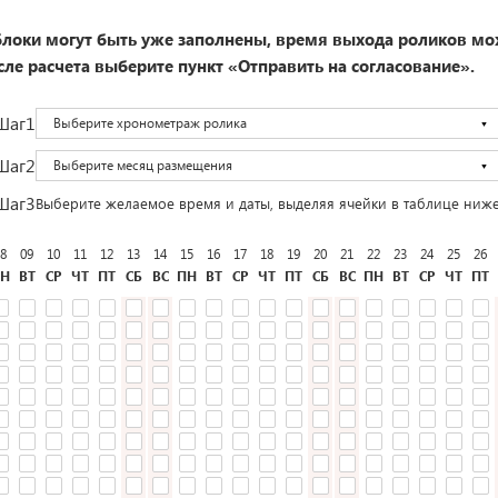
локи могут быть уже заполнены, время выхода роликов мо
ле расчета выберите пункт «Отправить на согласование».
Шаг1
Выберите хронометраж ролика
Шаг2
Выберите месяц размещения
Шаг3
Выберите желаемое время и даты, выделяя ячейки в таблице ниж
8
09
10
11
12
13
14
15
16
17
18
19
20
21
22
23
24
25
26
Н
ВТ
СР
ЧТ
ПТ
СБ
ВС
ПН
ВТ
СР
ЧТ
ПТ
СБ
ВС
ПН
ВТ
СР
ЧТ
ПТ