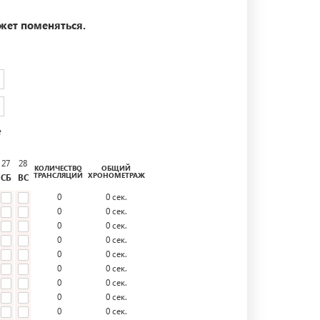
жет поменяться.
е
27
28
КОЛИЧЕСТВО
ОБЩИЙ
ТРАНСЛЯЦИЙ
ХРОНОМЕТРАЖ
СБ
ВС
0
0
сек.
0
0
сек.
0
0
сек.
0
0
сек.
0
0
сек.
0
0
сек.
0
0
сек.
0
0
сек.
0
0
сек.