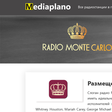
Все радиостанции в 
Размеще
Слоган радио 
иметь идеальн
исполнителей 
Whitney Houston, Mariah Carey, George Micha