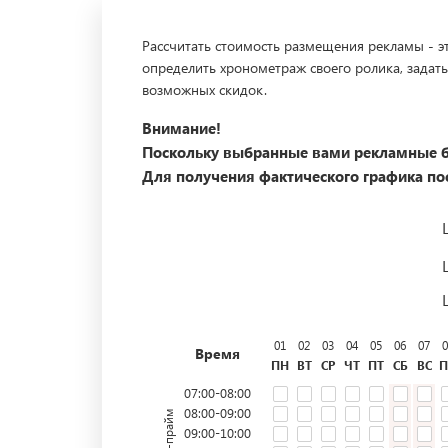
Рассчитать стоимость размещения рекламы - эт
определить хронометраж своего ролика, задать
возможных скидок.
Внимание!
Поскольку выбранные вами рекламные б
Для получения фактического графика пос
01
02
03
04
05
06
07
0
Время
ПН
ВТ
СР
ЧТ
ПТ
СБ
ВС
П
07:00-08:00
08:00-09:00
офф-прайм
09:00-10:00