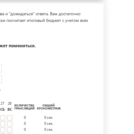
ва и "дожидаться" ответа. Вам достаточно
ски посчитает итоговый бюджет с учетом всех
жет поменяться.
е
27
28
КОЛИЧЕСТВО
ОБЩИЙ
ТРАНСЛЯЦИЙ
ХРОНОМЕТРАЖ
СБ
ВС
0
0
сек.
0
0
сек.
0
0
сек.