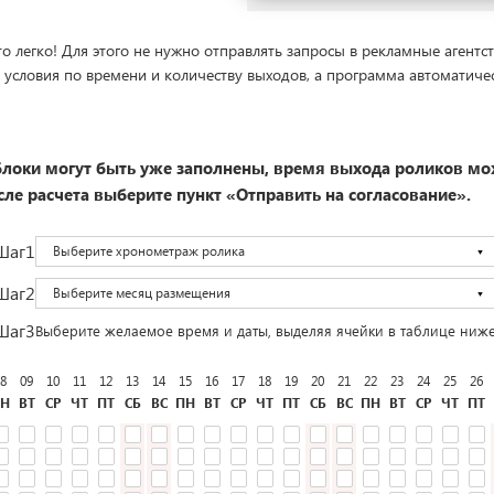
о легко! Для этого не нужно отправлять запросы в рекламные агентст
 условия по времени и количеству выходов, а программа автоматиче
локи могут быть уже заполнены, время выхода роликов мо
ле расчета выберите пункт «Отправить на согласование».
Шаг1
Выберите хронометраж ролика
Шаг2
Выберите месяц размещения
Шаг3
Выберите желаемое время и даты, выделяя ячейки в таблице ниж
8
09
10
11
12
13
14
15
16
17
18
19
20
21
22
23
24
25
26
Н
ВТ
СР
ЧТ
ПТ
СБ
ВС
ПН
ВТ
СР
ЧТ
ПТ
СБ
ВС
ПН
ВТ
СР
ЧТ
ПТ