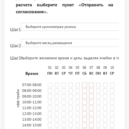
расчета выберите пункт «Отправить на
согласование».
Выберите хронометраж ролика
Шаг1
Выберите месяц размещения
Шаг2
Шаг3
Выберите желаемое время и даты, выделяя ячейки в табли
01
02
03
04
05
06
07
08
09
10
11
12
Время
ПН
ВТ
СР
ЧТ
ПТ
СБ
ВС
ПН
ВТ
СР
ЧТ
ПТ
07:00-08:00
08:00-09:00
офф-прайм
09:00-10:00
10:00-11:00
11:00-12:00
12:00-13:00
13:00-14:00
14:00-15:00