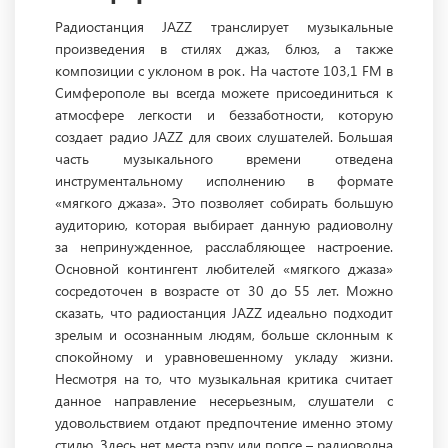
Радиостанция JAZZ транслирует музыкальные
произведения в стилях джаз, блюз, а также
композиции с уклоном в рок. На частоте 103,1 FM в
Симферополе вы всегда можете присоединиться к
атмосфере легкости и беззаботности, которую
создает радио JAZZ для своих слушателей. Большая
часть музыкального времени отведена
инструментальному исполнению в формате
«мягкого джаза». Это позволяет собирать большую
аудиторию, которая выбирает данную радиоволну
за непринужденное, расслабляющее настроение.
Основной контингент любителей «мягкого джаза»
сосредоточен в возрасте от 30 до 55 лет. Можно
сказать, что радиостанция JAZZ идеально подходит
зрелым и осознанным людям, больше склонным к
спокойному и уравновешенному укладу жизни.
Несмотря на то, что музыкальная критика считает
данное направление несерьезным, слушатели с
удовольствием отдают предпочтение именно этому
стилю. Здесь нет места рэпу или попсе – радиоволна