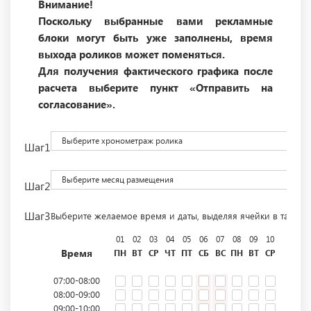
Внимание!
Поскольку выбранные вами рекламные
блоки могут быть уже заполнены, время
выхода роликов может поменяться.
Для получения фактического графика после
расчета выберите пункт «Отправить на
согласование».
Выберите хронометраж ролика
Шаг1
Выберите месяц размещения
Шаг2
Шаг3
Выберите желаемое время и даты, выделяя ячейки в табли
01
02
03
04
05
06
07
08
09
10
11
12
Время
ПН
ВТ
СР
ЧТ
ПТ
СБ
ВС
ПН
ВТ
СР
ЧТ
ПТ
07:00-08:00
08:00-09:00
09:00-10:00