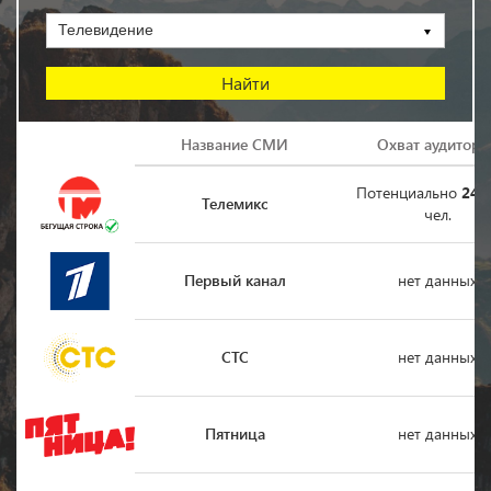
Телевидение
Логотип
Название СМИ
Охват аудитори
Потенциально
240
Телемикс
чел.
Первый канал
нет данных
СТС
нет данных
Пятница
нет данных