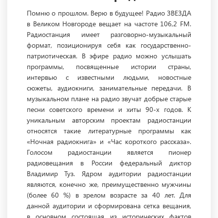
Помню о прошлом. Верю в будущее! Радио ЗВЕЗДА
в Великом Новгороде вещает на частоте 106,2 FM.
Радиостанция имеет разговорно-музыкальный
формат, позиционируя себя как государственно-
патриотическая. В эфире радио можно услышать
программы, посвященные истории страны,
интервью с известными людьми, новостные
сюжеты, аудиокниги, занимательные передачи. В
музыкальном плане на радио звучат добрые старые
песни советского времени и хиты 90-х годов. К
уникальным авторским проектам радиостанции
относятся такие литературные программы как
«Ночная радиокнига» и «Час короткого рассказа».
Голосом радиостанции является пионер
радиовещания в России федеральный диктор
Владимир Туз. Ядром аудитории радиостанции
являются, конечно же, преимущественно мужчины
(более 60 %) в зрелом возрасте за 40 лет. Для
данной аудитории и сформирована сетка вещания,
в основном состоящая из исторических фактов