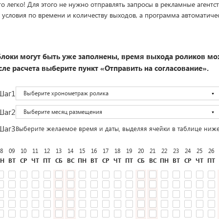
о легко! Для этого не нужно отправлять запросы в рекламные агентст
 условия по времени и количеству выходов, а программа автоматиче
локи могут быть уже заполнены, время выхода роликов мо
ле расчета выберите пункт «Отправить на согласование».
Шаг1
Выберите хронометраж ролика
Шаг2
Выберите месяц размещения
Шаг3
Выберите желаемое время и даты, выделяя ячейки в таблице ниж
8
09
10
11
12
13
14
15
16
17
18
19
20
21
22
23
24
25
26
Н
ВТ
СР
ЧТ
ПТ
СБ
ВС
ПН
ВТ
СР
ЧТ
ПТ
СБ
ВС
ПН
ВТ
СР
ЧТ
ПТ