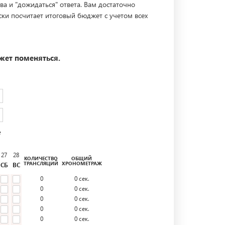
ва и "дожидаться" ответа. Вам достаточно
ски посчитает итоговый бюджет с учетом всех
жет поменяться.
е
27
28
КОЛИЧЕСТВО
ОБЩИЙ
ТРАНСЛЯЦИЙ
ХРОНОМЕТРАЖ
СБ
ВС
0
0
сек.
0
0
сек.
0
0
сек.
0
0
сек.
0
0
сек.