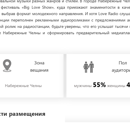
евальной музыки разных жанров и стилей. В городе Набережные Чел
фестиваль «Big Love Show», куда приезжают знаменитости в каче
, выбрав формат молодежного направления. И хотя Love Radio слу
анции переполнен рекламными аудиороликами с предложениями акт
 ролик на радиостанции, будьте уверены, что его услышат тысячи 
е Набережные Челны и сформировать предварительный медиапла
Зона
Пол
вещания
аудитор
55%
Набережные Челны
мужчины
женщины
ости размещения