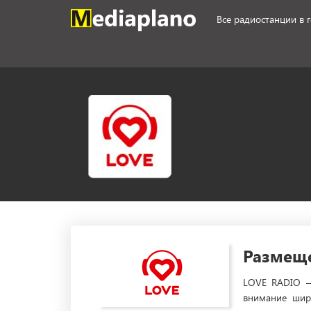
Все радиостанции в
Размеще
LOVE RADIO —
внимание широ