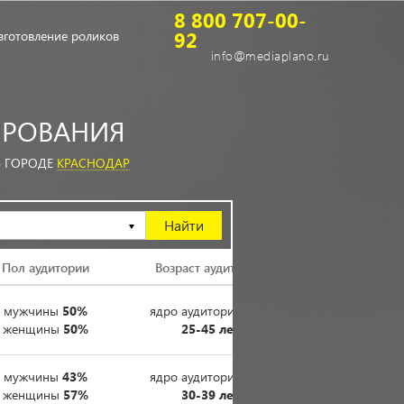
8 800 707-00-
92
зготовление роликов
info@mediaplano.ru
РОВАНИЯ
В ГОРОДЕ
КРАСНОДАР
Пол аудитории
Возраст аудитории
мужчины
50%
ядро аудитории
52%
женщины
50%
25-45 лет
мужчины
43%
ядро аудитории
28%
женщины
57%
30-39 лет