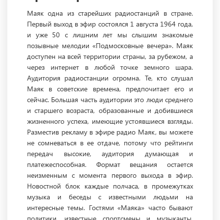
Маяк одна из старейших радиостанций в стране.
Первый выход в эфир состоялся 1 августа 1964 года,
и уже 50 с лишним лет мы слышим знакомые
позывные мелодии «Подмосковные вечера». Маяк
доступен на всей территории страны, за рубежом, а
через интернет в любой точке земного шара.
Аудитория радиостанции огромна. Те, кто слушал
Маяк в советские времена, предпочитает его и
сейчас. Большая часть аудитории это люди среднего
и старшего возраста, образованные и добившиеся
жизненного успеха, имеющие устоявшиеся взгляды.
Разместив рекламу в эфире радио Маяк, вы можете
не сомневаться в ее отдаче, потому что рейтинги
передач высокие, аудитория думающая и
платежеспособная. Формат вещания остается
неизменным с момента первого выхода в эфир.
Новостной блок каждые полчаса, в промежутках
музыка и беседы с известными людьми на
интересные темы. Гостями «Маяка» часто бывают
политики, известные спортсмены и музыканты,