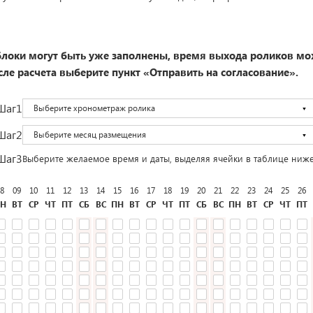
локи могут быть уже заполнены, время выхода роликов мо
ле расчета выберите пункт «Отправить на согласование».
Шаг1
Выберите хронометраж ролика
Шаг2
Выберите месяц размещения
Шаг3
Выберите желаемое время и даты, выделяя ячейки в таблице ниж
8
09
10
11
12
13
14
15
16
17
18
19
20
21
22
23
24
25
26
Н
ВТ
СР
ЧТ
ПТ
СБ
ВС
ПН
ВТ
СР
ЧТ
ПТ
СБ
ВС
ПН
ВТ
СР
ЧТ
ПТ