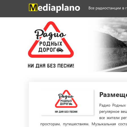
Все радиостанции в 
Размеще
Радио Родных 
регулярное ве
все жители ре
просторам, путешествиям. Музыкальная сос