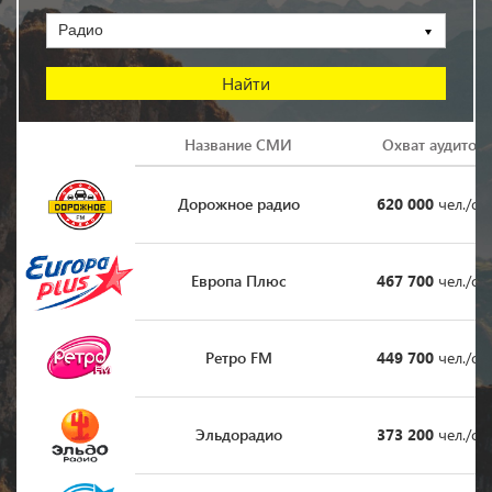
Радио
Логотип
Название СМИ
Охват аудитор
Дорожное радио
620 000
чел./су
Европа Плюс
467 700
чел./су
Ретро FM
449 700
чел./су
Эльдорадио
373 200
чел./су